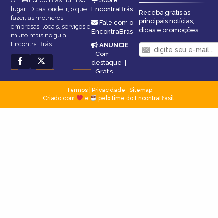
O melhor do Brás num só
Sobre
lugar! Dicas, onde ir, o que
EncontraBrás
Receba grátis as
fazer, as melhores
principais notícias,
Fale com o
empresas, locais, serviços e
dicas e promoções
EncontraBrás
muito mais no guia
Encontra Brás.
ANUNCIE
:
Com
destaque
|
Grátis
Termos
|
Privacidade
|
Sitemap
Criado com
e
pelo time do EncontraBrasil