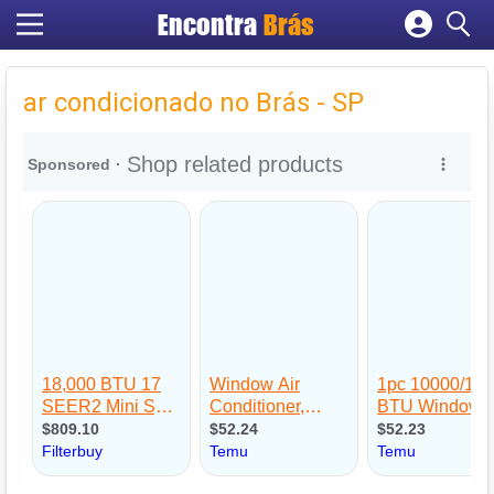
Encontra
Brás
Cadastrar empresa
Fazer login
ar condicionado no Brás - SP
Criar conta