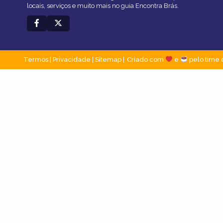
locais, serviços e muito mais no guia Encontra Brás.
Termos
|
Privacidade
|
Sitemap
Criado com
e
pelo time 