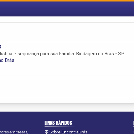
s
lística e segurança para sua Família. Bindagem no Brás - SP.
no Brás
LINKS RÁPIDOS
lhores empresas,
Sobre EncontraBrás