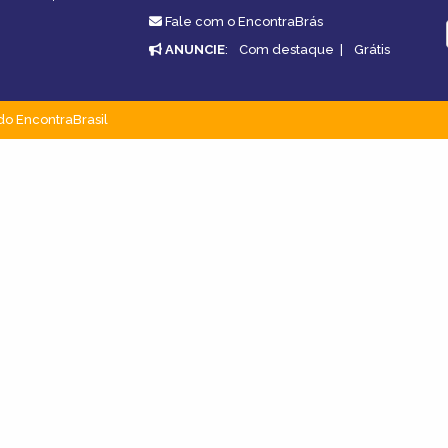
Fale com o EncontraBrás
ANUNCIE
:
Com destaque
|
Grátis
do EncontraBrasil