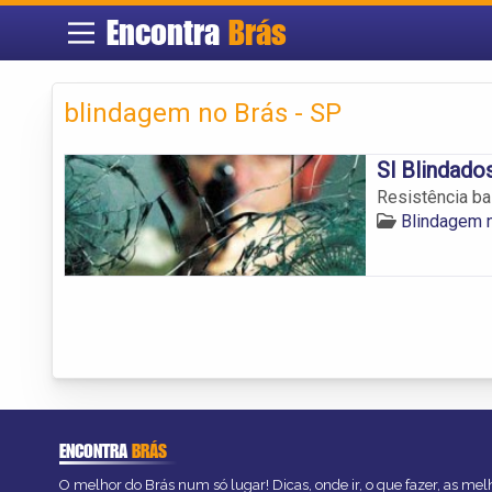
Encontra
Brás
blindagem no Brás - SP
Sl Blindado
Resistência ba
Blindagem 
ENCONTRA
BRÁS
O melhor do Brás num só lugar! Dicas, onde ir, o que fazer, as me