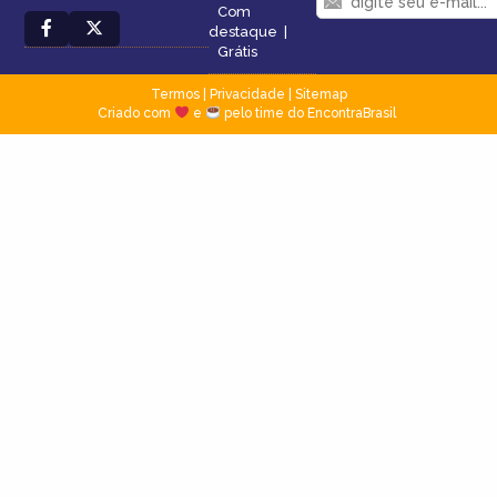
Com
destaque
|
Grátis
Termos
|
Privacidade
|
Sitemap
Criado com
e
pelo time do EncontraBrasil