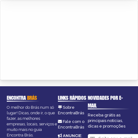
ENCONTRA
BRÁS
LINKS RÁPIDOS
NOVIDADES POR E-
MAIL
O melhor do Brás num só
Sobre
lugar! Dicas, onde ir, o que
EncontraBrás
Receba grátis as
fazer, as melhores
principais notícias,
Fale com o
empresas, locais, serviços e
dicas e promoções
EncontraBrás
muito mais no guia
Encontra Brás.
ANUNCIE
: