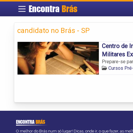
Encontra
Brás
candidato no Brás - SP
Centro de I
Militares E
Prepare-se para
Cursos Pré-
ENCONTRA
BRÁS
O melhor do Brás num só lugar! Dicas, onde ir, o que fazer, as me