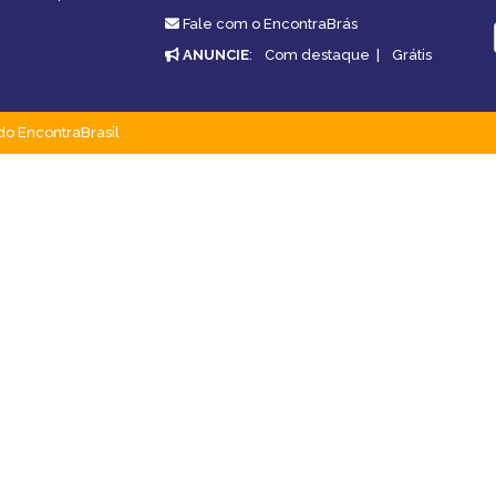
Fale com o EncontraBrás
ANUNCIE
:
Com destaque
|
Grátis
do EncontraBrasil