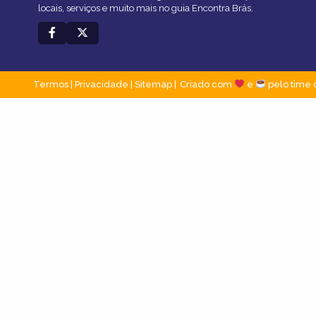
locais, serviços e muito mais no guia Encontra Brás.
Termos
|
Privacidade
|
Sitemap
Criado com
e
pelo time 