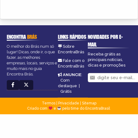
ENCONTRA
BRÁS
LINKS RÁPIDOS
NOVIDADES POR E-
MAIL
O melhor do Brás num só
Sobre
lugar! Dicas, onde ir, o que
EncontraBrás
Receba grátis as
fazer, as melhores
principais notícias,
Fale com o
empresas, locais, serviços e
dicas e promoções
EncontraBrás
muito mais no guia
Encontra Brás.
ANUNCIE
:
Com
destaque
|
Grátis
Termos
|
Privacidade
|
Sitemap
Criado com
e
pelo time do EncontraBrasil