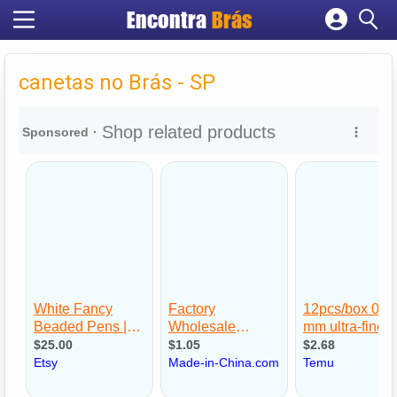
Encontra
Brás
Cadastrar empresa
Fazer login
canetas no Brás - SP
Criar conta