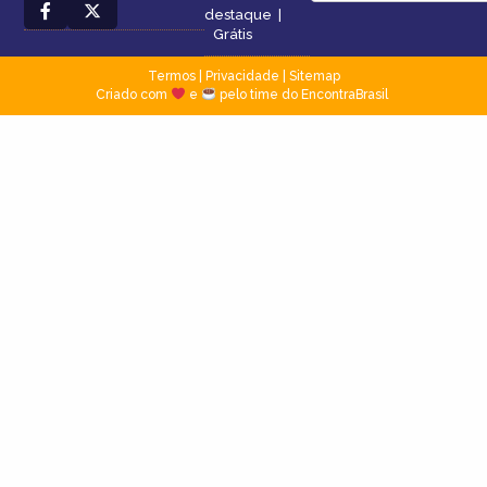
destaque
|
Grátis
Termos
|
Privacidade
|
Sitemap
Criado com
e
pelo time do EncontraBrasil