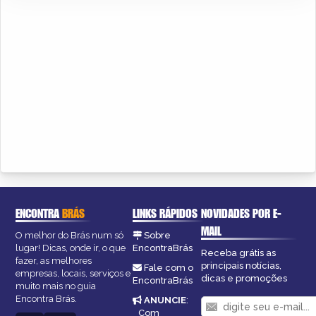
ENCONTRA
BRÁS
LINKS RÁPIDOS
NOVIDADES POR E-
MAIL
O melhor do Brás num só
Sobre
lugar! Dicas, onde ir, o que
EncontraBrás
Receba grátis as
fazer, as melhores
principais notícias,
Fale com o
empresas, locais, serviços e
dicas e promoções
EncontraBrás
muito mais no guia
Encontra Brás.
ANUNCIE
:
Com