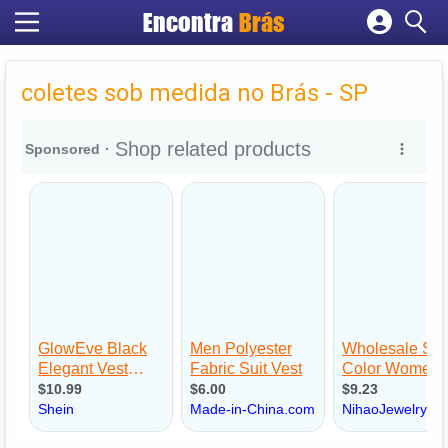
Encontra
Brás
Cadastrar empresa
Fazer login
coletes sob medida no Brás - SP
Criar conta