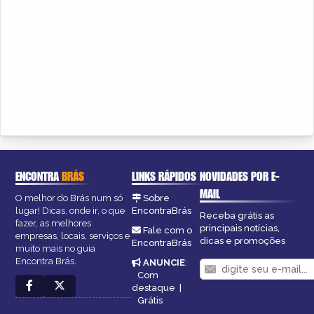
ENCONTRA
BRÁS
LINKS RÁPIDOS
NOVIDADES POR E-
MAIL
O melhor do Brás num só
Sobre
lugar! Dicas, onde ir, o que
EncontraBrás
Receba grátis as
fazer, as melhores
principais notícias,
Fale com o
empresas, locais, serviços e
dicas e promoções
EncontraBrás
muito mais no guia
Encontra Brás.
ANUNCIE
:
Com
destaque
|
Grátis