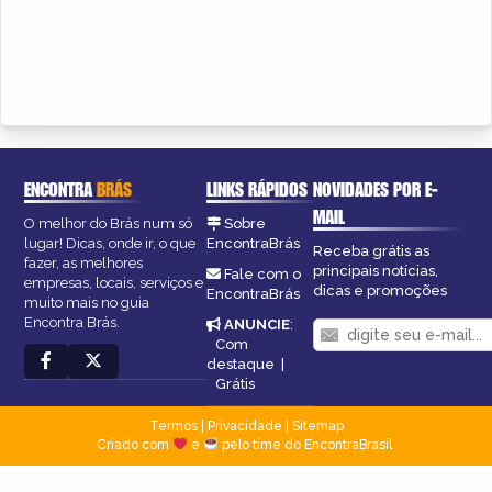
ENCONTRA
BRÁS
LINKS RÁPIDOS
NOVIDADES POR E-
MAIL
O melhor do Brás num só
Sobre
lugar! Dicas, onde ir, o que
EncontraBrás
Receba grátis as
fazer, as melhores
principais notícias,
Fale com o
empresas, locais, serviços e
dicas e promoções
EncontraBrás
muito mais no guia
Encontra Brás.
ANUNCIE
:
Com
destaque
|
Grátis
Termos
|
Privacidade
|
Sitemap
Criado com
e
pelo time do EncontraBrasil