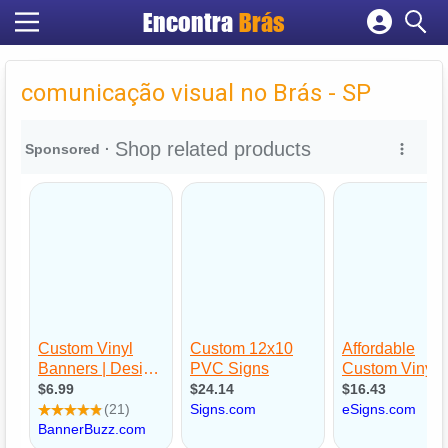
Encontra
Brás
Cadastrar empresa
Fazer login
comunicação visual no Brás - SP
Criar conta