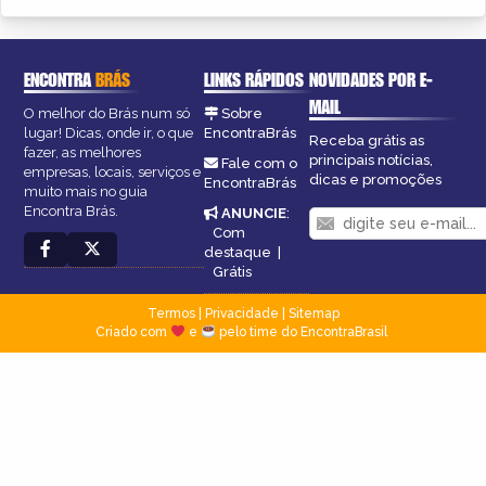
ENCONTRA
BRÁS
LINKS RÁPIDOS
NOVIDADES POR E-
MAIL
O melhor do Brás num só
Sobre
lugar! Dicas, onde ir, o que
EncontraBrás
Receba grátis as
fazer, as melhores
principais notícias,
Fale com o
empresas, locais, serviços e
dicas e promoções
EncontraBrás
muito mais no guia
Encontra Brás.
ANUNCIE
:
Com
destaque
|
Grátis
Termos
|
Privacidade
|
Sitemap
Criado com
e
pelo time do EncontraBrasil