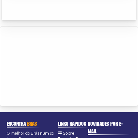
ENCONTRA
BRÁS
LINKS RÁPIDOS
NOVIDADES POR E-
MAIL
O melhor do Brás num só
Sobre