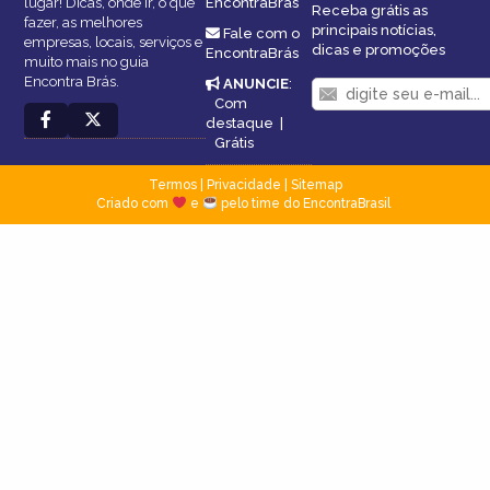
lugar! Dicas, onde ir, o que
EncontraBrás
Receba grátis as
fazer, as melhores
principais notícias,
Fale com o
empresas, locais, serviços e
dicas e promoções
EncontraBrás
muito mais no guia
Encontra Brás.
ANUNCIE
:
Com
destaque
|
Grátis
Termos
|
Privacidade
|
Sitemap
Criado com
e
pelo time do EncontraBrasil