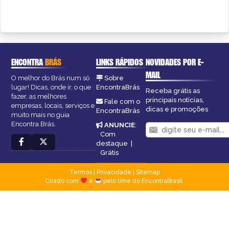
ENCONTRA
BRÁS
LINKS RÁPIDOS
NOVIDADES POR E-
MAIL
O melhor do Brás num só
Sobre
lugar! Dicas, onde ir, o que
EncontraBrás
Receba grátis as
fazer, as melhores
principais notícias,
Fale com o
empresas, locais, serviços e
dicas e promoções
EncontraBrás
muito mais no guia
Encontra Brás.
ANUNCIE
:
Com
destaque
|
Grátis
Termos
|
Privacidade
|
Sitemap
Criado com
e
pelo time do EncontraBrasil