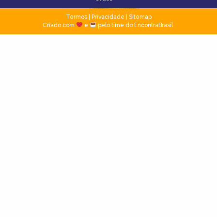
Termos
|
Privacidade
|
Sitemap
Criado com
e
pelo time do EncontraBrasil