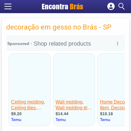
Encontra
Brás
Cadastrar empresa
Fazer login
decoração em gesso no Brás - SP
Criar conta