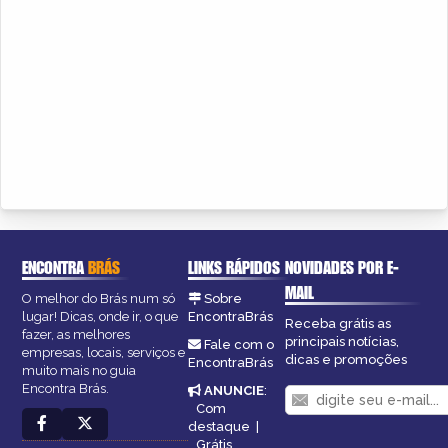
ENCONTRA
BRÁS
LINKS RÁPIDOS
NOVIDADES POR E-
MAIL
O melhor do Brás num só
Sobre
lugar! Dicas, onde ir, o que
EncontraBrás
Receba grátis as
fazer, as melhores
principais notícias,
Fale com o
empresas, locais, serviços e
dicas e promoções
EncontraBrás
muito mais no guia
Encontra Brás.
ANUNCIE
:
Com
destaque
|
Grátis