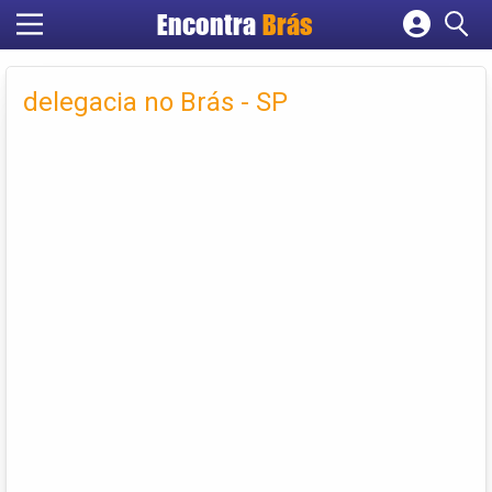
Encontra
Brás
Cadastrar empresa
Fazer login
delegacia no Brás - SP
Criar conta