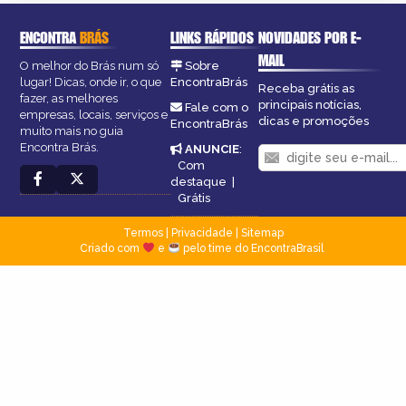
ENCONTRA
BRÁS
LINKS RÁPIDOS
NOVIDADES POR E-
MAIL
O melhor do Brás num só
Sobre
lugar! Dicas, onde ir, o que
EncontraBrás
Receba grátis as
fazer, as melhores
principais notícias,
Fale com o
empresas, locais, serviços e
dicas e promoções
EncontraBrás
muito mais no guia
Encontra Brás.
ANUNCIE
:
Com
destaque
|
Grátis
Termos
|
Privacidade
|
Sitemap
Criado com
e
pelo time do EncontraBrasil