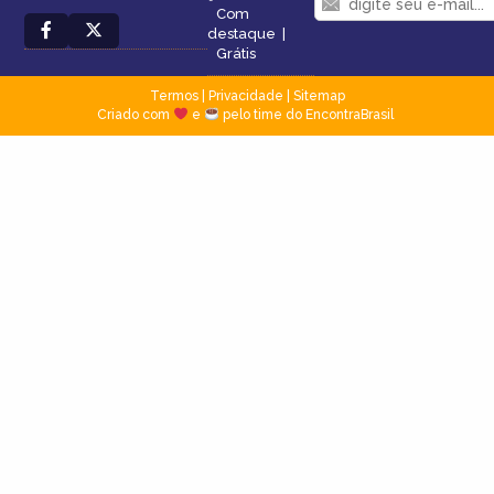
Com
destaque
|
Grátis
Termos
|
Privacidade
|
Sitemap
Criado com
e
pelo time do EncontraBrasil