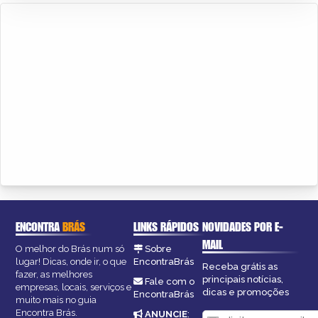
ENCONTRA
BRÁS
LINKS RÁPIDOS
NOVIDADES POR E-
MAIL
O melhor do Brás num só
Sobre
lugar! Dicas, onde ir, o que
EncontraBrás
Receba grátis as
fazer, as melhores
principais notícias,
Fale com o
empresas, locais, serviços e
dicas e promoções
EncontraBrás
muito mais no guia
Encontra Brás.
ANUNCIE
: