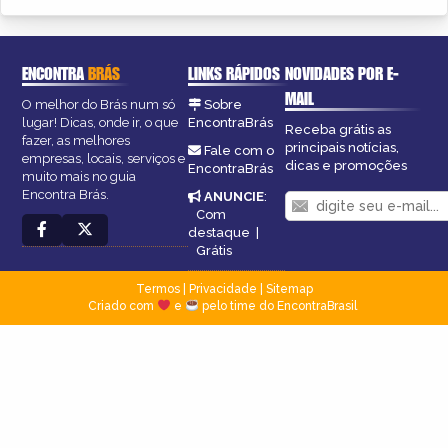
ENCONTRA
BRÁS
LINKS RÁPIDOS
NOVIDADES POR E-
MAIL
O melhor do Brás num só
Sobre
lugar! Dicas, onde ir, o que
EncontraBrás
Receba grátis as
fazer, as melhores
principais notícias,
Fale com o
empresas, locais, serviços e
dicas e promoções
EncontraBrás
muito mais no guia
Encontra Brás.
ANUNCIE
:
Com
destaque
|
Grátis
Termos
|
Privacidade
|
Sitemap
Criado com
e
pelo time do EncontraBrasil