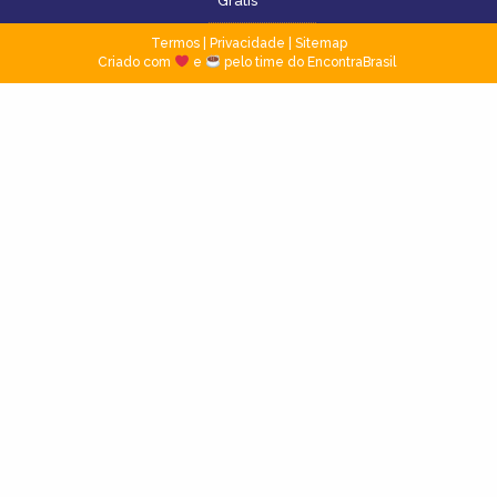
Grátis
Termos
|
Privacidade
|
Sitemap
Criado com
e
pelo time do EncontraBrasil