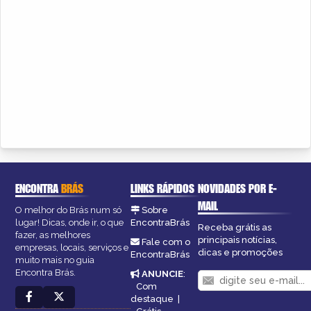
ENCONTRA
BRÁS
LINKS RÁPIDOS
NOVIDADES POR E-
MAIL
O melhor do Brás num só
Sobre
lugar! Dicas, onde ir, o que
EncontraBrás
Receba grátis as
fazer, as melhores
principais notícias,
Fale com o
empresas, locais, serviços e
dicas e promoções
EncontraBrás
muito mais no guia
Encontra Brás.
ANUNCIE
:
Com
destaque
|