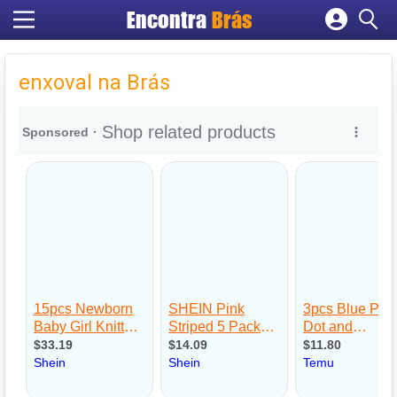
Encontra
Brás
Cadastrar empresa
Fazer login
enxoval na Brás
Criar conta