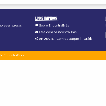
LINKS RÁPIDOS
lhores empresas,
Sobre EncontraBrás
Fale com o EncontraBrás
ANUNCIE
:
Com destaque
|
Grátis
do EncontraBrasil