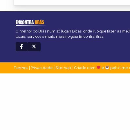
ENCONTRA
BRÁS
O melhor do Brás num só lugar! Dicas, onde ir, o que fazer, as me
locais, serviços e muito mais no guia Encontra Brás.
Termos
|
Privacidade
|
Sitemap
Criado com
e
pelo time 