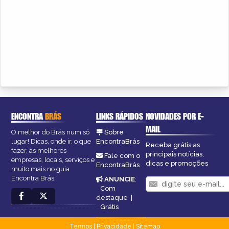
ENCONTRA
BRÁS
LINKS RÁPIDOS
NOVIDADES POR E-
MAIL
O melhor do Brás num só
Sobre
lugar! Dicas, onde ir, o que
EncontraBrás
Receba grátis as
fazer, as melhores
principais notícias,
Fale com o
empresas, locais, serviços e
dicas e promoções
EncontraBrás
muito mais no guia
Encontra Brás.
ANUNCIE
:
Com
destaque
|
Grátis
Termos
|
Privacidade
|
Sitemap