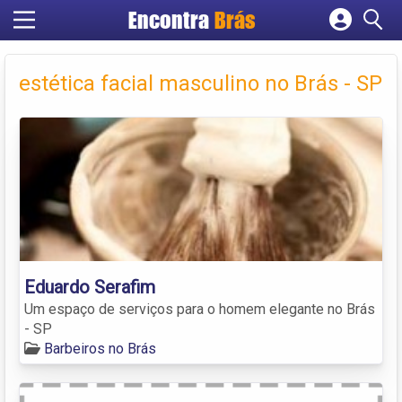
Encontra
Brás
Cadastrar empresa
Fazer login
estética facial masculino no Brás - SP
Criar conta
Eduardo Serafim
Um espaço de serviços para o homem elegante no Brás
- SP
Barbeiros no Brás