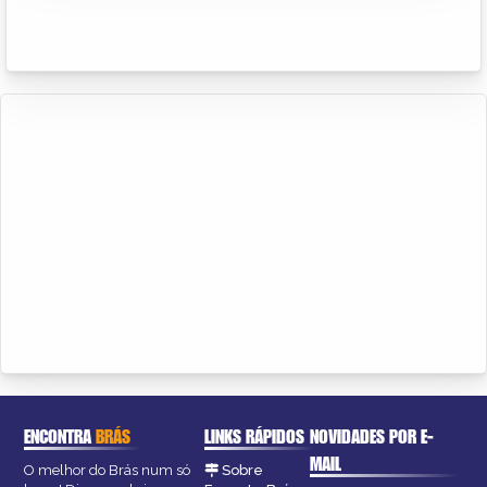
ENCONTRA
BRÁS
LINKS RÁPIDOS
NOVIDADES POR E-
MAIL
O melhor do Brás num só
Sobre