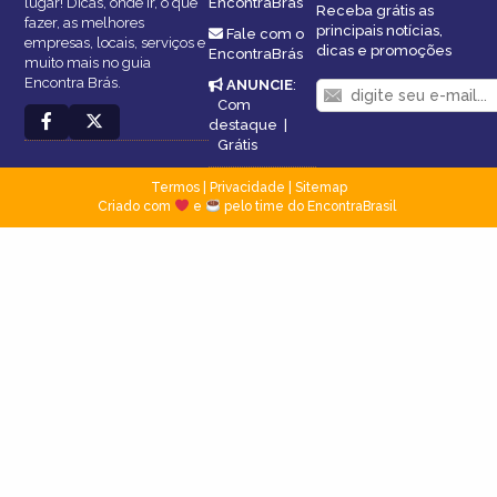
lugar! Dicas, onde ir, o que
EncontraBrás
Receba grátis as
fazer, as melhores
principais notícias,
Fale com o
empresas, locais, serviços e
dicas e promoções
EncontraBrás
muito mais no guia
Encontra Brás.
ANUNCIE
:
Com
destaque
|
Grátis
Termos
|
Privacidade
|
Sitemap
Criado com
e
pelo time do EncontraBrasil