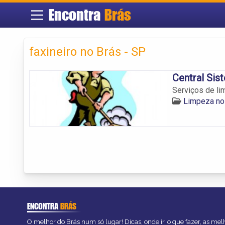
Encontra
Brás
faxineiro no Brás - SP
Central Sis
Serviços de li
Limpeza no
ENCONTRA
BRÁS
O melhor do Brás num só lugar! Dicas, onde ir, o que fazer, as me