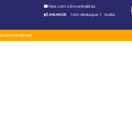
Fale com o EncontraBrás
ANUNCIE
:
Com destaque
|
Grátis
do EncontraBrasil