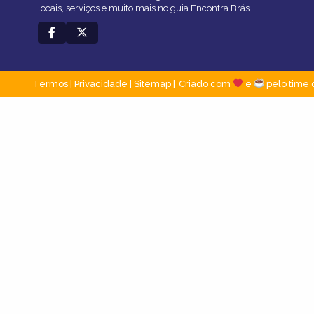
locais, serviços e muito mais no guia Encontra Brás.
Termos
|
Privacidade
|
Sitemap
Criado com
e
pelo time 