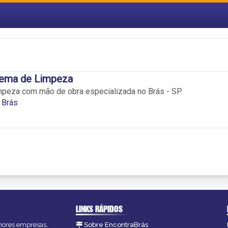
tema de Limpeza
mpeza com mão de obra especializada no Brás - SP.
 Brás
LINKS RÁPIDOS
lhores empresas,
Sobre EncontraBrás