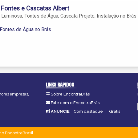
 Fontes e Cascatas Albert
e Luminosa, Fontes de Água, Cascata Projeto, Instalação no Brás 
Fontes de Água no Brás
LINKS RÁPIDOS
lhores empresas,
Sobre EncontraBrás
Fale com o EncontraBrás
ANUNCIE
:
Com destaque
|
Grátis
do EncontraBrasil