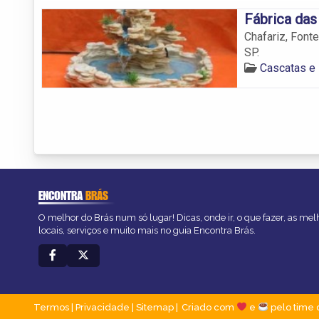
Fábrica das
Chafariz, Font
SP.
Cascatas e 
ENCONTRA
BRÁS
O melhor do Brás num só lugar! Dicas, onde ir, o que fazer, as me
locais, serviços e muito mais no guia Encontra Brás.
Termos
|
Privacidade
|
Sitemap
Criado com
e
pelo time 