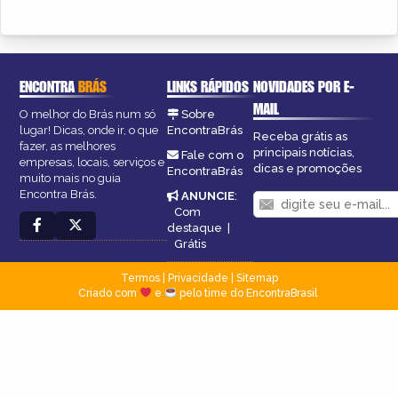
ENCONTRA
BRÁS
LINKS RÁPIDOS
NOVIDADES POR E-
MAIL
O melhor do Brás num só
Sobre
lugar! Dicas, onde ir, o que
EncontraBrás
Receba grátis as
fazer, as melhores
principais notícias,
Fale com o
empresas, locais, serviços e
dicas e promoções
EncontraBrás
muito mais no guia
Encontra Brás.
ANUNCIE
:
Com
destaque
|
Grátis
Termos
|
Privacidade
|
Sitemap
Criado com
e
pelo time do EncontraBrasil