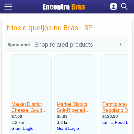
Encontra
Brás
Cadastrar empresa
Fazer login
frios e queijos no Brás - SP
Criar conta