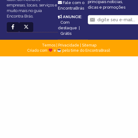
principais notícias,
Fale com o
empresas, locais, serviços e
dicas e promoções
EncontraBrás
muito mais no guia
Encontra Brás.
ANUNCIE
:
Com
destaque
|
Grátis
Termos
|
Privacidade
|
Sitemap
Criado com
e
pelo time do EncontraBrasil