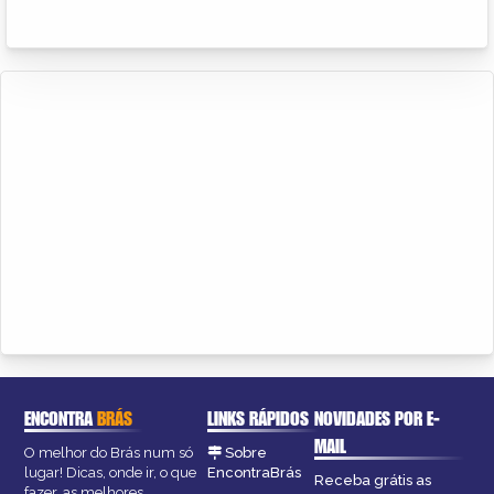
ENCONTRA
BRÁS
LINKS RÁPIDOS
NOVIDADES POR E-
MAIL
O melhor do Brás num só
Sobre
lugar! Dicas, onde ir, o que
EncontraBrás
Receba grátis as
fazer, as melhores