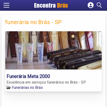
Encontra
Brás
Cadastrar empresa
Fazer login
funerária no Brás - SP
Criar conta
Funerária Meta 2000
Excelência em serviços funerários no Brás - SP.
Funerárias no Brás