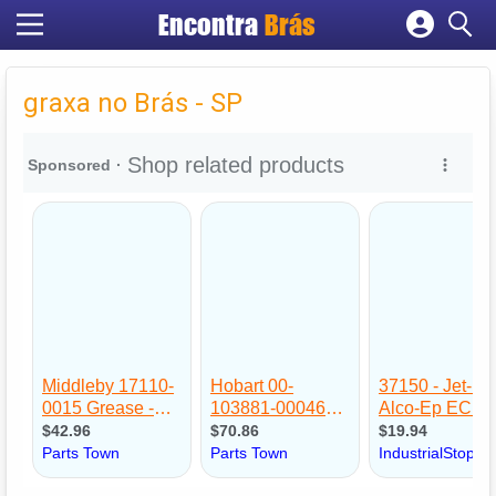
Encontra
Brás
Cadastrar empresa
Fazer login
graxa no Brás - SP
Criar conta