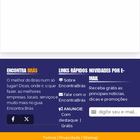
ENCONTRA
BRÁS
LINKS RÁPIDOS
NOVIDADES POR E-
MAIL
O melhor do Brás num só
Sobre
lugar! Dicas, onde ir, o que
EncontraBrás
Receba grátis as
fazer, as melhores
principais notícias,
Fale com o
empresas, locais, serviços e
dicas e promoções
EncontraBrás
muito mais no guia
Encontra Brás.
ANUNCIE
:
Com
destaque
|
Grátis
Termos
|
Privacidade
|
Sitemap