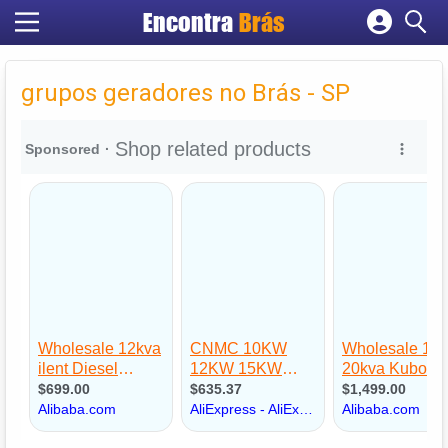
Encontra
Brás
Cadastrar empresa
Fazer login
grupos geradores no Brás - SP
Criar conta