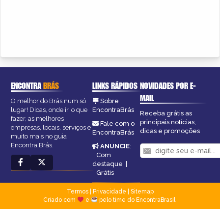
ENCONTRA
BRÁS
LINKS RÁPIDOS
NOVIDADES POR E-
MAIL
O melhor do Brás num só
Sobre
lugar! Dicas, onde ir, o que
EncontraBrás
Receba grátis as
fazer, as melhores
principais notícias,
Fale com o
empresas, locais, serviços e
dicas e promoções
EncontraBrás
muito mais no guia
Encontra Brás.
ANUNCIE
:
Com
destaque
|
Grátis
Termos
|
Privacidade
|
Sitemap
Criado com
e
pelo time do EncontraBrasil