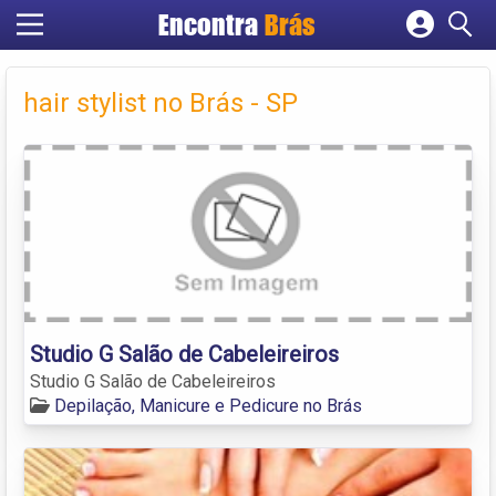
Encontra
Brás
Cadastrar empresa
Fazer login
hair stylist no Brás - SP
Criar conta
Studio G Salão de Cabeleireiros
Studio G Salão de Cabeleireiros
Depilação, Manicure e Pedicure no Brás