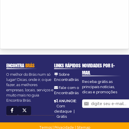
ENCONTRA
BRÁS
LINKS RÁPIDOS
NOVIDADES POR E-
MAIL
O melhor do Brás num só
Sobre
lugar! Dicas, onde ir, o que
EncontraBrás
Receba grátis as
fazer, as melhores
principais notícias,
Fale com o
empresas, locais, serviços e
dicas e promoções
EncontraBrás
muito mais no guia
Encontra Brás.
ANUNCIE
:
Com
destaque
|
Grátis
Termos
|
Privacidade
|
Sitemap