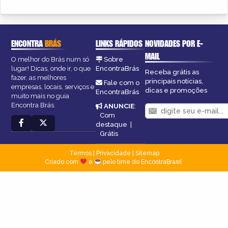
ENCONTRA
BRÁS
LINKS RÁPIDOS
NOVIDADES POR E-
MAIL
O melhor do Brás num só
Sobre
lugar! Dicas, onde ir, o que
EncontraBrás
Receba grátis as
fazer, as melhores
principais notícias,
Fale com o
empresas, locais, serviços e
dicas e promoções
EncontraBrás
muito mais no guia
Encontra Brás.
ANUNCIE
:
Com
destaque
|
Grátis
Termos
|
Privacidade
|
Sitemap
Criado com
e
pelo time do EncontraBrasil