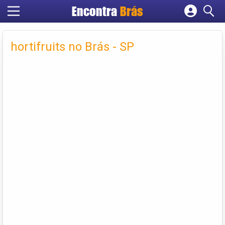
Encontra
Brás
Cadastrar empresa
Fazer login
hortifruits no Brás - SP
Criar conta