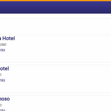
a Hotel
otel
rás
otel
l
rás
nhoso
o
rás