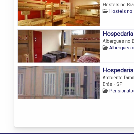
Hostels no Brás
Hostels no 
Hospedaria
Albergues no Br
Albergues 
Hospedaria
Ambiente famil
Brás - SP.
Pensionato