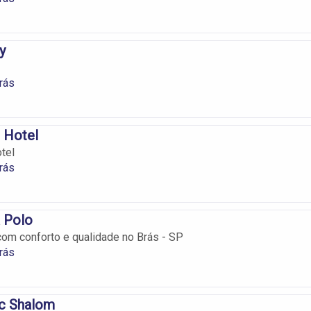
y
rás
 Hotel
tel
rás
 Polo
m conforto e qualidade no Brás - SP
rás
c Shalom