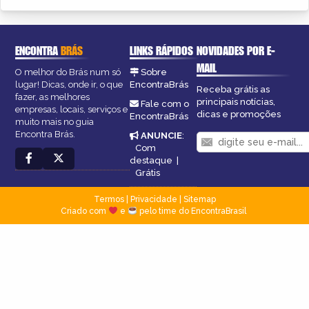
ENCONTRA
BRÁS
LINKS RÁPIDOS
NOVIDADES POR E-
MAIL
O melhor do Brás num só
Sobre
lugar! Dicas, onde ir, o que
EncontraBrás
Receba grátis as
fazer, as melhores
principais notícias,
Fale com o
empresas, locais, serviços e
dicas e promoções
EncontraBrás
muito mais no guia
Encontra Brás.
ANUNCIE
:
Com
destaque
|
Grátis
Termos
|
Privacidade
|
Sitemap
Criado com
e
pelo time do EncontraBrasil