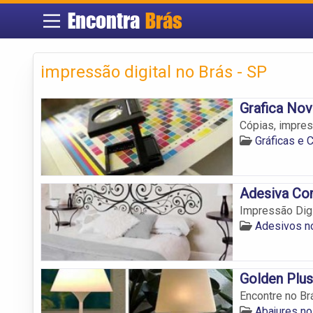
Encontra
Brás
impressão digital no Brás - SP
Grafica Nov
Cópias, impres
Gráficas e 
Adesiva Com
Impressão Digi
Adesivos n
Golden Plus
Encontre no Br
Abajures no