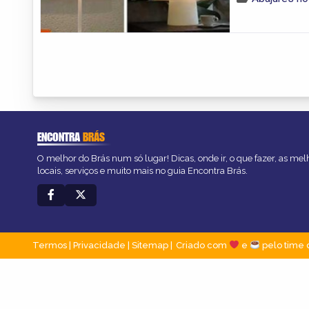
ENCONTRA
BRÁS
O melhor do Brás num só lugar! Dicas, onde ir, o que fazer, as me
locais, serviços e muito mais no guia Encontra Brás.
Termos
|
Privacidade
|
Sitemap
Criado com
e
pelo time 