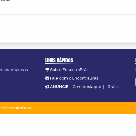
LINKS RÁPIDOS
lhores empresas,
Sobre EncontraBrás
Fale com o EncontraBrás
ANUNCIE
:
Com destaque
|
Grátis
do EncontraBrasil