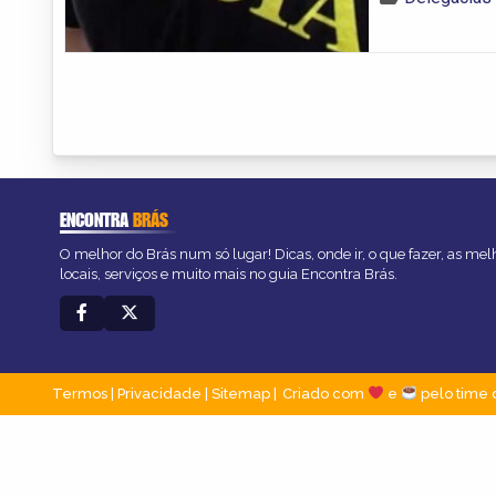
ENCONTRA
BRÁS
O melhor do Brás num só lugar! Dicas, onde ir, o que fazer, as me
locais, serviços e muito mais no guia Encontra Brás.
Termos
|
Privacidade
|
Sitemap
Criado com
e
pelo time 