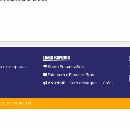
LINKS RÁPIDOS
lhores empresas,
Sobre EncontraBrás
Fale com o EncontraBrás
ANUNCIE
:
Com destaque
|
Grátis
do EncontraBrasil