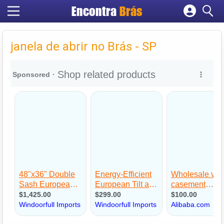
Encontra
Brás
Cadastrar empresa
Fazer login
janela de abrir no Brás - SP
Criar conta