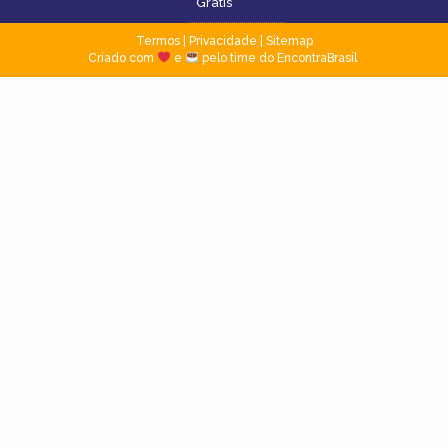
Grátis
Termos
|
Privacidade
|
Sitemap
Criado com
e
pelo time do EncontraBrasil