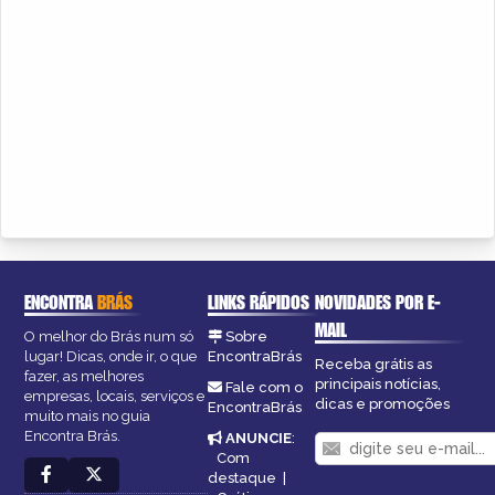
ENCONTRA
BRÁS
LINKS RÁPIDOS
NOVIDADES POR E-
MAIL
O melhor do Brás num só
Sobre
lugar! Dicas, onde ir, o que
EncontraBrás
Receba grátis as
fazer, as melhores
principais notícias,
Fale com o
empresas, locais, serviços e
dicas e promoções
EncontraBrás
muito mais no guia
Encontra Brás.
ANUNCIE
:
Com
destaque
|