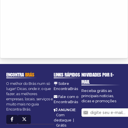
ENCONTRA
BRÁS
LINKS RÁPIDOS
NOVIDADES POR E-
MAIL
O melhor do Brás num só
Sobre
lugar! Dicas, onde ir, o que
EncontraBrás
Receba grátis as
fazer, as melhores
principais notícias,
Fale com o
empresas, locais, serviços e
dicas e promoções
EncontraBrás
muito mais no guia
Encontra Brás.
ANUNCIE
:
Com
destaque
|
Grátis