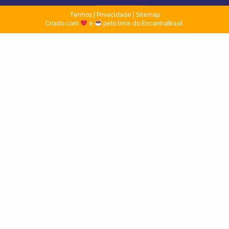
Termos
|
Privacidade
|
Sitemap
Criado com
e
pelo time do EncontraBrasil