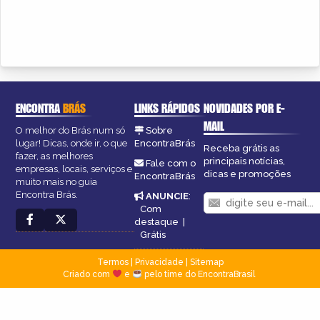
ENCONTRA
BRÁS
LINKS RÁPIDOS
NOVIDADES POR E-
MAIL
O melhor do Brás num só
Sobre
lugar! Dicas, onde ir, o que
EncontraBrás
Receba grátis as
fazer, as melhores
principais notícias,
Fale com o
empresas, locais, serviços e
dicas e promoções
EncontraBrás
muito mais no guia
Encontra Brás.
ANUNCIE
:
Com
destaque
|
Grátis
Termos
|
Privacidade
|
Sitemap
Criado com
e
pelo time do EncontraBrasil