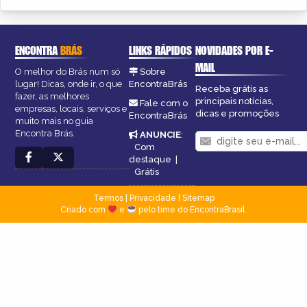
ENCONTRA
BRÁS
LINKS RÁPIDOS
NOVIDADES POR E-
MAIL
O melhor do Brás num só
Sobre
lugar! Dicas, onde ir, o que
EncontraBrás
Receba grátis as
fazer, as melhores
principais notícias,
Fale com o
empresas, locais, serviços e
dicas e promoções
EncontraBrás
muito mais no guia
Encontra Brás.
ANUNCIE
:
Com
destaque
|
Grátis
Termos
|
Privacidade
|
Sitemap
Criado com
e
pelo time do EncontraBrasil