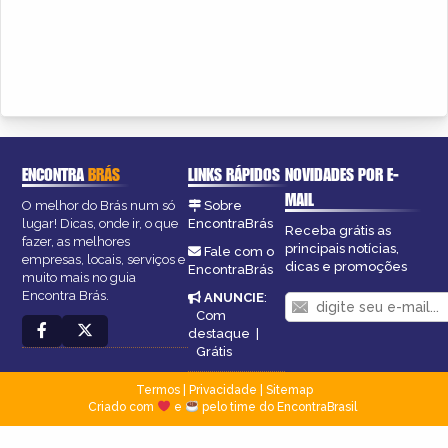
ENCONTRA
BRÁS
LINKS RÁPIDOS
NOVIDADES POR E-
MAIL
O melhor do Brás num só
Sobre
lugar! Dicas, onde ir, o que
EncontraBrás
Receba grátis as
fazer, as melhores
principais notícias,
Fale com o
empresas, locais, serviços e
dicas e promoções
EncontraBrás
muito mais no guia
Encontra Brás.
ANUNCIE
:
Com
destaque
|
Grátis
Termos
|
Privacidade
|
Sitemap
Criado com
e
pelo time do EncontraBrasil