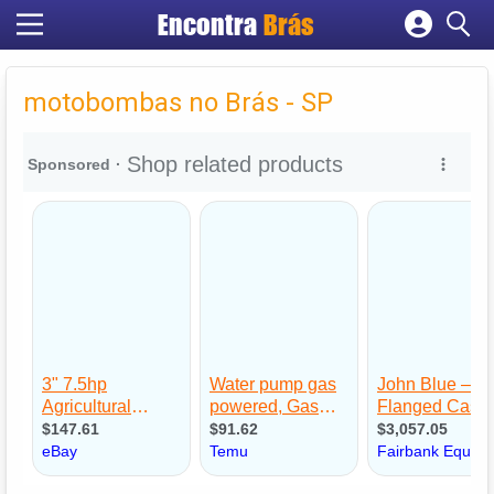
Encontra
Brás
Cadastrar empresa
Fazer login
motobombas no Brás - SP
Criar conta