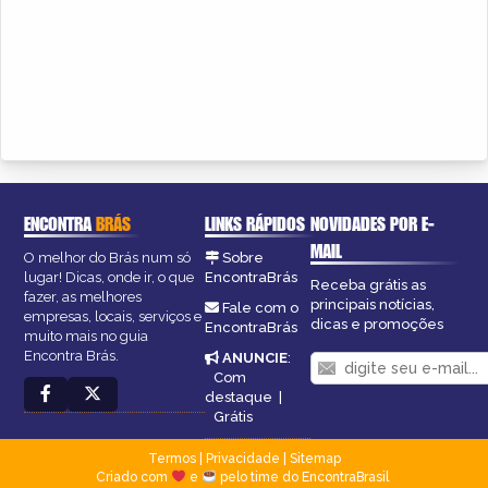
ENCONTRA
BRÁS
LINKS RÁPIDOS
NOVIDADES POR E-
MAIL
O melhor do Brás num só
Sobre
lugar! Dicas, onde ir, o que
EncontraBrás
Receba grátis as
fazer, as melhores
principais notícias,
Fale com o
empresas, locais, serviços e
dicas e promoções
EncontraBrás
muito mais no guia
Encontra Brás.
ANUNCIE
:
Com
destaque
|
Grátis
Termos
|
Privacidade
|
Sitemap
Criado com
e
pelo time do EncontraBrasil