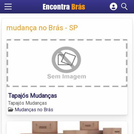
Encontra
Brás
Cadastrar empresa
Fazer login
mudança no Brás - SP
Criar conta
Tapajós Mudanças
Tapajós Mudanças
Mudanças no Brás