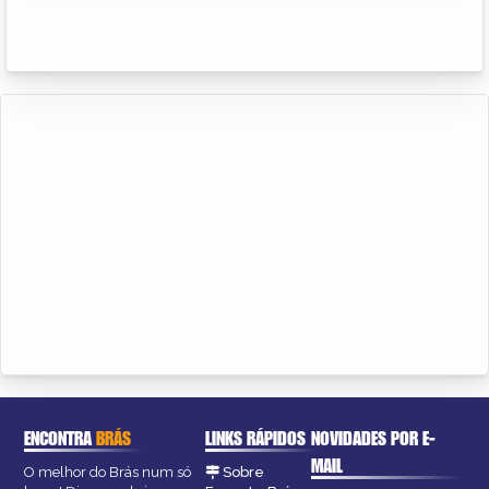
ENCONTRA
BRÁS
LINKS RÁPIDOS
NOVIDADES POR E-
MAIL
O melhor do Brás num só
Sobre