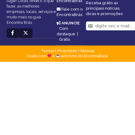
lugar! Dicas, onde ir, o que
EncontraBrás
Receba grátis as
fazer, as melhores
principais notícias,
Fale com o
empresas, locais, serviços e
dicas e promoções
EncontraBrás
muito mais no guia
Encontra Brás.
ANUNCIE
:
Com
destaque
|
Grátis
Termos
|
Privacidade
|
Sitemap
Criado com
e
pelo time do EncontraBrasil