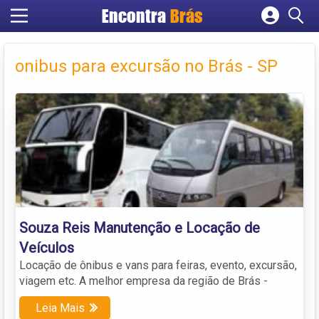
Encontra
Brás
Cadastrar empresa
Fazer login
onibus para excursão no Brás - SP
Criar conta
Souza Reis Manutenção e Locação de
Veículos
Locação de ônibus e vans para feiras, evento, excursão,
viagem etc. A melhor empresa da região de Brás -
Leia Mais