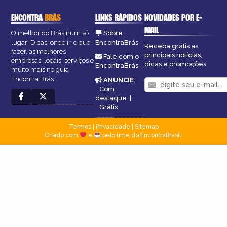
ENCONTRA
BRÁS
LINKS RÁPIDOS
NOVIDADES POR E-
MAIL
O melhor do Brás num só
Sobre
lugar! Dicas, onde ir, o que
EncontraBrás
Receba grátis as
fazer, as melhores
principais notícias,
Fale com o
empresas, locais, serviços e
dicas e promoções
EncontraBrás
muito mais no guia
Encontra Brás.
ANUNCIE
:
Com
destaque
|
Grátis
Termos
|
Privacidade
|
Sitemap
Criado com
e
pelo time do EncontraBrasil