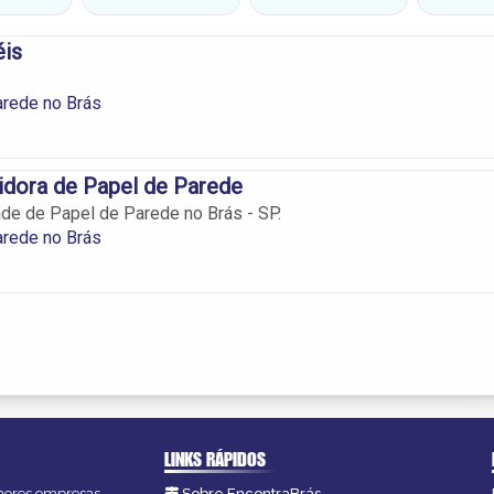
éis
arede no Brás
idora de Papel de Parede
de de Papel de Parede no Brás - SP.
arede no Brás
LINKS RÁPIDOS
lhores empresas,
Sobre EncontraBrás