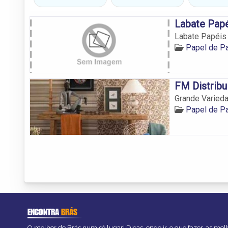
Labate Pap
Labate Papéis
Papel de P
FM Distribu
Grande Varieda
Papel de P
ENCONTRA
BRÁS
O melhor do Brás num só lugar! Dicas, onde ir, o que fazer, as me