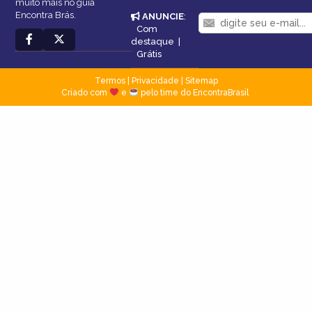
muito mais no guia
Encontra Brás.
ANUNCIE
:
Com
destaque
|
Grátis
Termos
|
Privacidade
|
Sitemap
Criado com
e
pelo time do EncontraBrasil