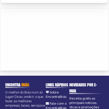
ENCONTRA
BRÁS
LINKS RÁPIDOS
NOVIDADES POR E-
MAIL
O melhor do Brás num só
Sobre
lugar! Dicas, onde ir, o que
EncontraBrás
Receba grátis as
fazer, as melhores
principais notícias,
Fale com o
empresas, locais, serviços e
dicas e promoções
EncontraBrás