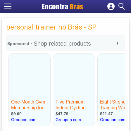
Encontra
Brás
Cadastrar empresa
Fazer login
personal trainer no Brás - SP
Criar conta