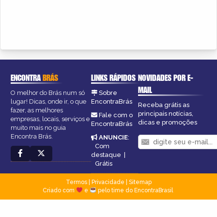
ENCONTRA
BRÁS
LINKS RÁPIDOS
NOVIDADES POR E-
MAIL
O melhor do Brás num só
Sobre
lugar! Dicas, onde ir, o que
EncontraBrás
Receba grátis as
fazer, as melhores
principais notícias,
Fale com o
empresas, locais, serviços e
dicas e promoções
EncontraBrás
muito mais no guia
Encontra Brás.
ANUNCIE
:
Com
destaque
|
Grátis
Termos
|
Privacidade
|
Sitemap
Criado com
e
pelo time do EncontraBrasil