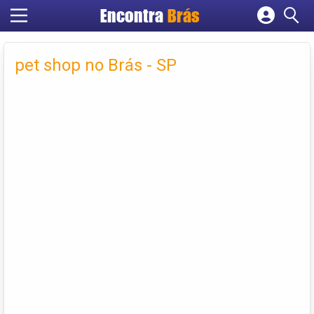
Encontra
Brás
Cadastrar empresa
Fazer login
pet shop no Brás - SP
Criar conta