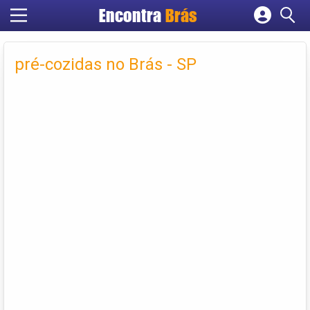
Encontra
Brás
Cadastrar empresa
Fazer login
pré-cozidas no Brás - SP
Criar conta