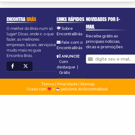
ENCONTRA
BRÁS
LINKS RÁPIDOS
NOVIDADES POR E-
MAIL
O melhor do Brás num só
Sobre
lugar! Dicas, onde ir, o que
EncontraBrás
Receba grátis as
fazer, as melhores
principais notícias,
Fale com o
empresas, locais, serviços e
dicas e promoções
EncontraBrás
muito mais no guia
Encontra Brás.
ANUNCIE
:
Com
destaque
|
Grátis
Termos
|
Privacidade
|
Sitemap
Criado com
e
pelo time do EncontraBrasil