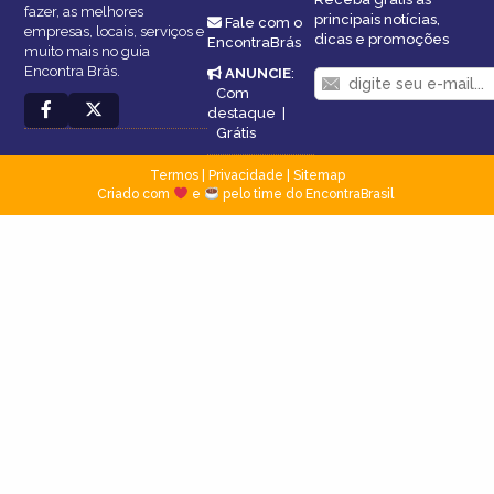
fazer, as melhores
principais notícias,
Fale com o
empresas, locais, serviços e
dicas e promoções
EncontraBrás
muito mais no guia
Encontra Brás.
ANUNCIE
:
Com
destaque
|
Grátis
Termos
|
Privacidade
|
Sitemap
Criado com
e
pelo time do EncontraBrasil