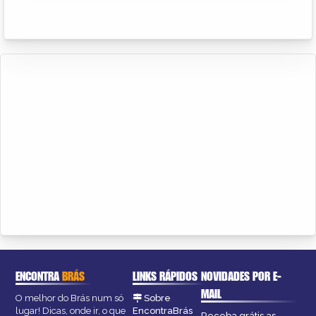
ENCONTRA
BRÁS
LINKS RÁPIDOS
NOVIDADES POR E-
MAIL
O melhor do Brás num só
Sobre
lugar! Dicas, onde ir, o que
EncontraBrás
Receba grátis as