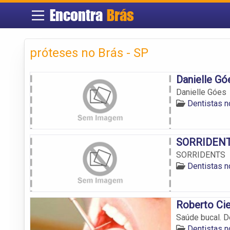
Encontra
Brás
próteses no Brás - SP
Danielle Gó
Danielle Góes
Dentistas n
SORRIDEN
SORRIDENTS
Dentistas n
Roberto Cie
Saúde bucal. De
Dentistas n