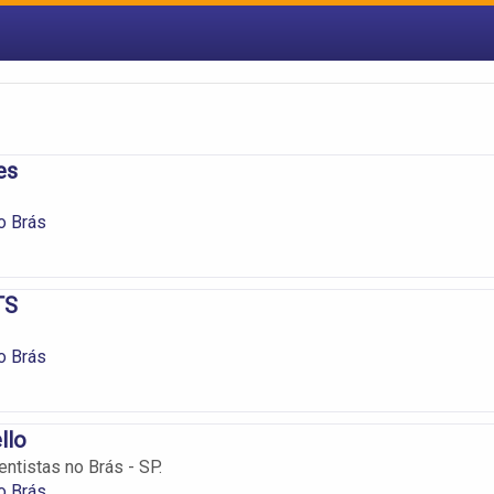
es
o Brás
TS
o Brás
llo
ntistas no Brás - SP.
o Brás