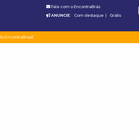
Fale com o EncontraBrás
ANUNCIE
:
Com destaque
|
Grátis
do EncontraBrasil