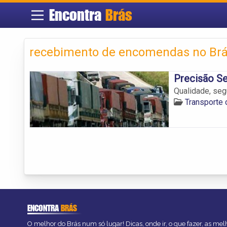
Encontra
Brás
recebimento de encomendas no Brá
Precisão Se
Qualidade, seg
Transporte 
ENCONTRA
BRÁS
O melhor do Brás num só lugar! Dicas, onde ir, o que fazer, as me