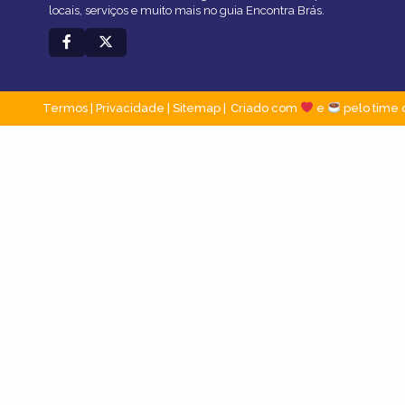
locais, serviços e muito mais no guia Encontra Brás.
Termos
|
Privacidade
|
Sitemap
Criado com
e
pelo time 