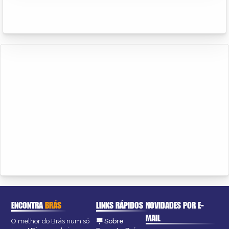
ENCONTRA
BRÁS
LINKS RÁPIDOS
NOVIDADES POR E-
MAIL
O melhor do Brás num só
Sobre