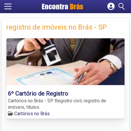
Encontra
Brás
Cadastrar empresa
Fazer login
registro de imóveis no Brás - SP
Criar conta
6º Cartório de Registro
Cartórios no Brás - SP. Registro civil, registro de
imóveis, títulos.
Cartórios no Brás