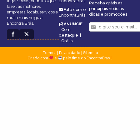
lugar! Dicas, onde ir, o que
EncontraBrás
Receba grátis as
fazer, as melhores
principais notícias,
Fale com o
empresas, locais, serviços e
dicas e promoções
EncontraBrás
muito mais no guia
Encontra Brás.
ANUNCIE
:
Com
destaque
|
Grátis
Termos
|
Privacidade
|
Sitemap
Criado com
e
pelo time do EncontraBrasil