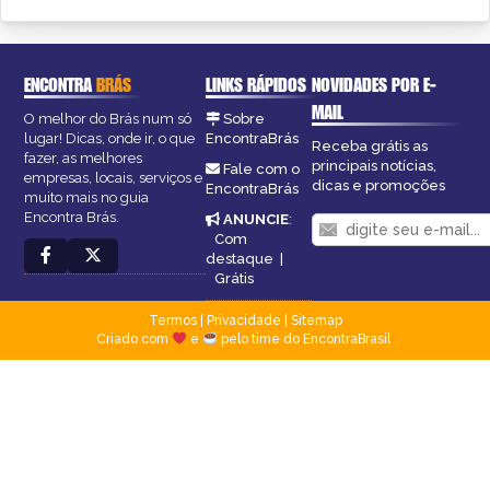
ENCONTRA
BRÁS
LINKS RÁPIDOS
NOVIDADES POR E-
MAIL
O melhor do Brás num só
Sobre
lugar! Dicas, onde ir, o que
EncontraBrás
Receba grátis as
fazer, as melhores
principais notícias,
Fale com o
empresas, locais, serviços e
dicas e promoções
EncontraBrás
muito mais no guia
Encontra Brás.
ANUNCIE
:
Com
destaque
|
Grátis
Termos
|
Privacidade
|
Sitemap
Criado com
e
pelo time do EncontraBrasil