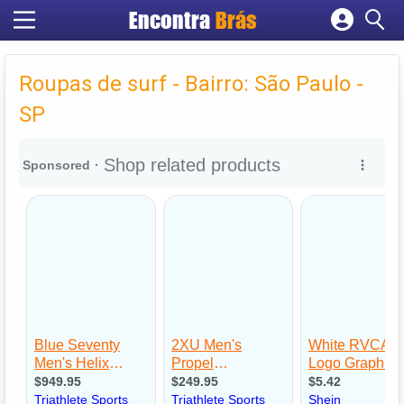
Encontra
Brás
Cadastrar empresa
Fazer login
Roupas de surf - Bairro: São Paulo -
Criar conta
SP