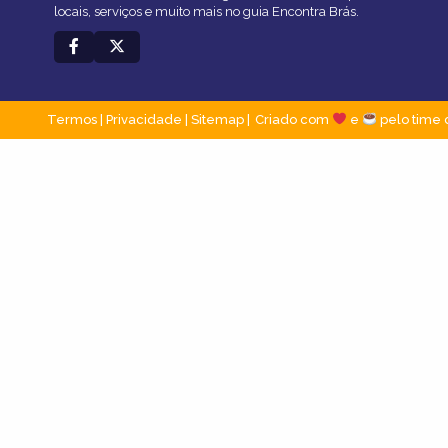
locais, serviços e muito mais no guia Encontra Brás.
Termos
|
Privacidade
|
Sitemap
Criado com
e
pelo time 