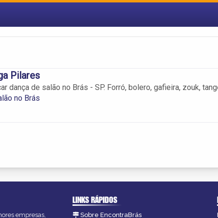
a Pilares
r dança de salão no Brás - SP. Forró, bolero, gafieira, zouk, tang
lão no Brás
LINKS RÁPIDOS
lhores empresas,
Sobre EncontraBrás