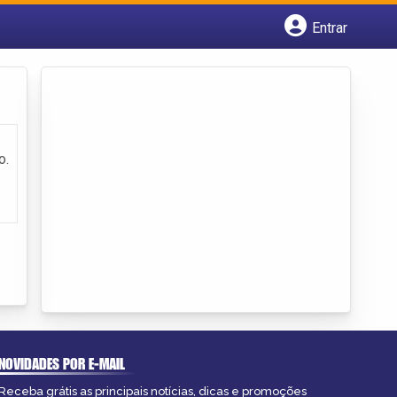
Entrar
Cadastrar empresa
Fazer login
Criar conta
o.
NOVIDADES POR E-MAIL
Receba grátis as principais notícias, dicas e promoções