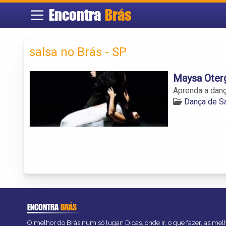
Encontra
Brás
salsa no Brás - SP
Maysa Oterg
Aprenda a dança
Dança de Sa
ENCONTRA
BRÁS
O melhor do Brás num só lugar! Dicas, onde ir, o que fazer, as me