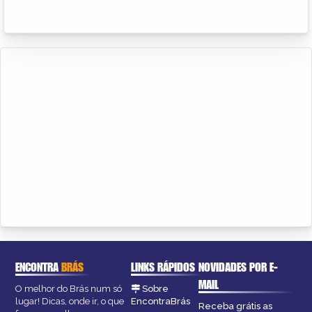
ENCONTRA
BRÁS
LINKS RÁPIDOS
NOVIDADES POR E-
MAIL
O melhor do Brás num só
Sobre
lugar! Dicas, onde ir, o que
EncontraBrás
Receba grátis as